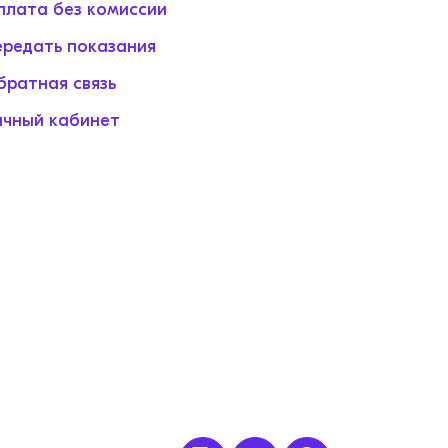
плата без комиссии
ередать показания
братная связь
ичный кабинет