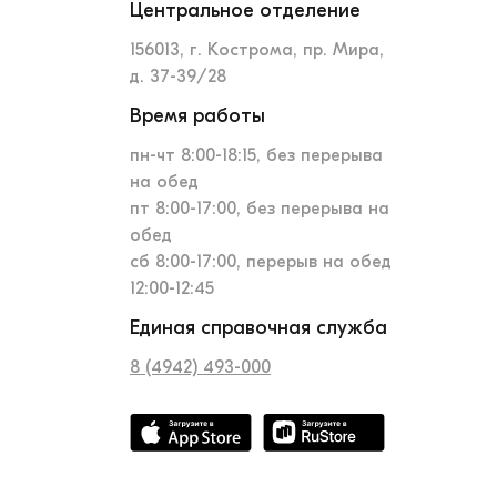
Центральное отделение
156013, г. Кострома, пр. Мира,
д. 37-39/28
Время работы
пн-чт 8:00-18:15, без перерыва
на обед
пт 8:00-17:00, без перерыва на
обед
сб 8:00-17:00, перерыв на обед
12:00-12:45
Единая справочная служба
8 (4942) 493-000