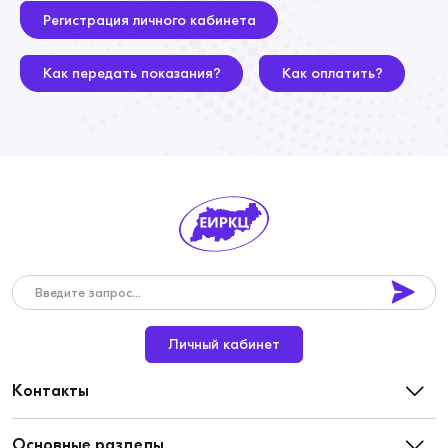
Регистрация личного кабинета
Как передать показания?
Как оплатить?
Личный кабинет
Контакты
Центральное отделение
Основные разделы